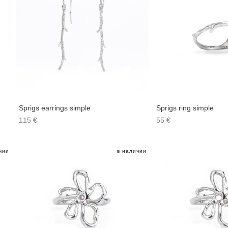
Sprigs earrings simple
Sprigs ring simple
115 €
55 €
чии
в наличии