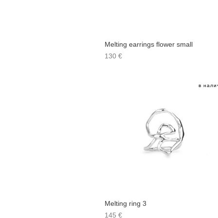
Melting earrings flower small
130 €
в нали
Melting ring 3
145 €