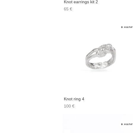
Knot earrings kit 2
65 €
в нали
Knot ring 4
100 €
в нали