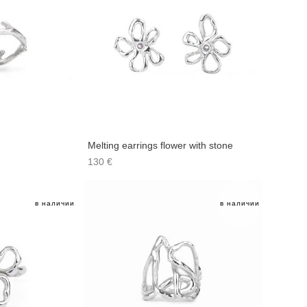
Melting earrings flower with stone
130 €
в наличии
в наличии