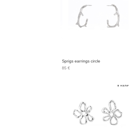
Sprigs earrings circle
85 €
в нали