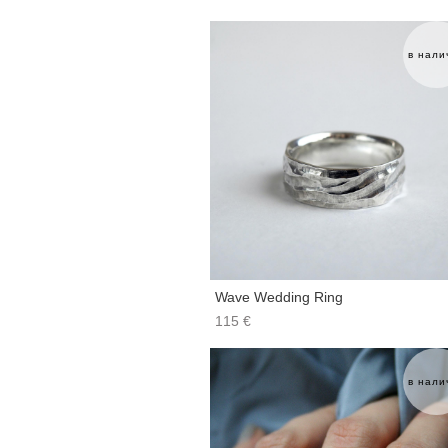
в нали
Wave Wedding Ring
115 €
в нали