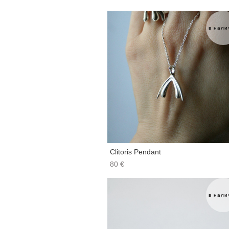
в нали
Clitoris Pendant
80 €
в нали