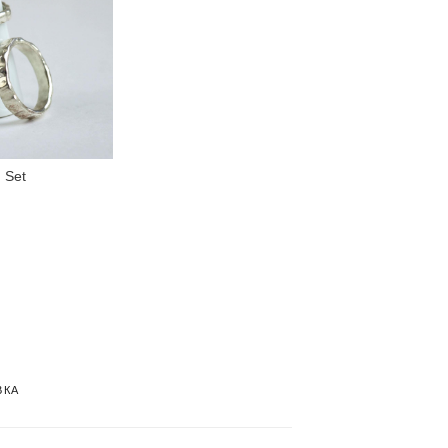
 Set
ВКА