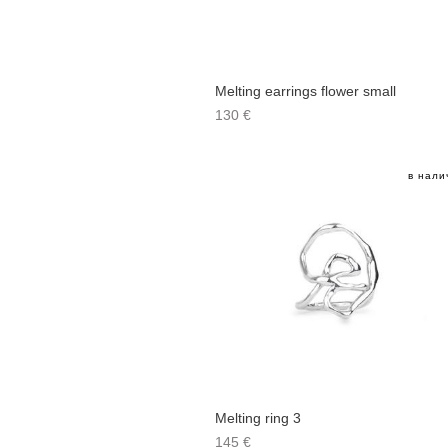
Melting earrings flower small
130 €
в нали
Melting ring 3
145 €