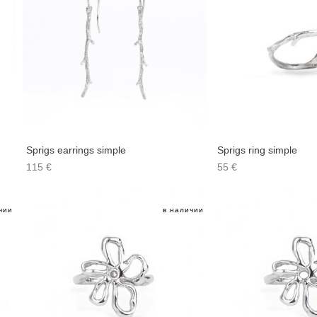
Sprigs earrings simple
Sprigs ring simple
115 €
55 €
чии
в наличии