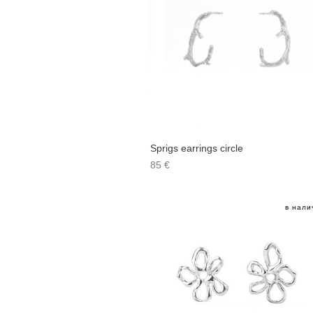
Sprigs earrings circle
85 €
в нали