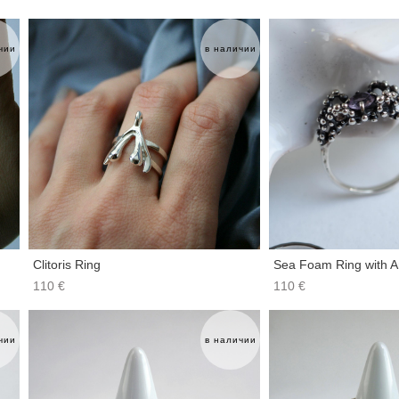
чии
в наличии
Clitoris Ring
Sea Foam Ring with A
110 €
110 €
чии
в наличии