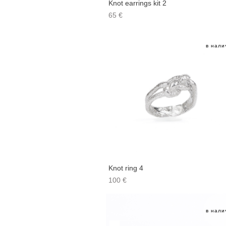
Knot earrings kit 2
65 €
в нали
Knot ring 4
100 €
в нали