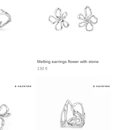
Melting earrings flower with stone
130 €
в наличии
в наличии