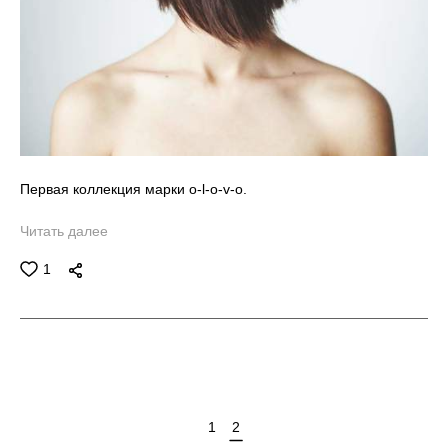
Первая коллекция марки o-l-o-v-o.
Читать далее
1
1
2